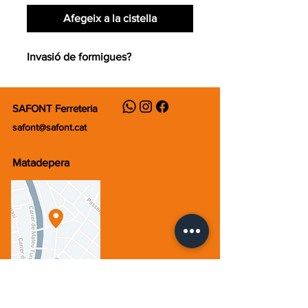
Afegeix a la cistella
Invasió de formigues?
SAFONT Ferreteria
safont@safont.cat
Matadepera
Dilluns - Divendres
8:30 - 13:30h